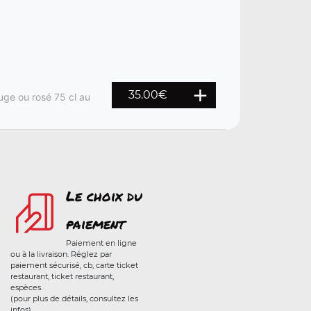
35.00€
uge ou rosé 75 cl au
Le choix du
paiement
Paiement en ligne
ou à la livraison. Réglez par
paiement sécurisé, cb, carte ticket
restaurant, ticket restaurant,
espèces.
(pour plus de détails, consultez les
infos)