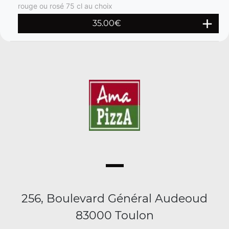
rouge ou rosé 75 cl au choix
35.00€
256, Boulevard Général Audeoud
83000 Toulon